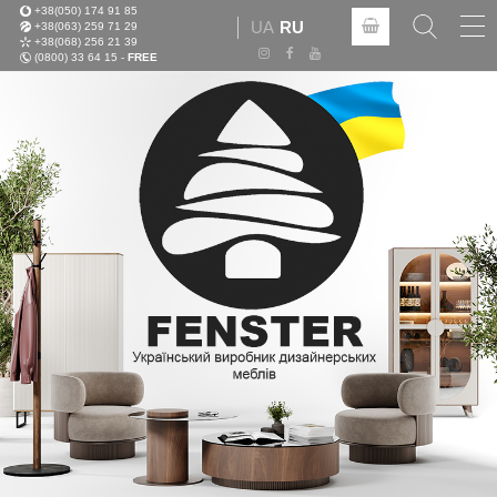
+38(050) 174 91 85
Tog
UA
RU
+38(063) 259 71 29
nav
+38(068) 256 21 39
(0800) 33 64 15 -
FREE