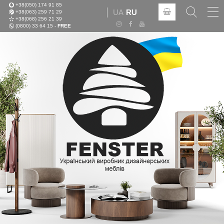
+38(050) 174 91 85
Tog
UA
RU
+38(063) 259 71 29
nav
+38(068) 256 21 39
(0800) 33 64 15 -
FREE