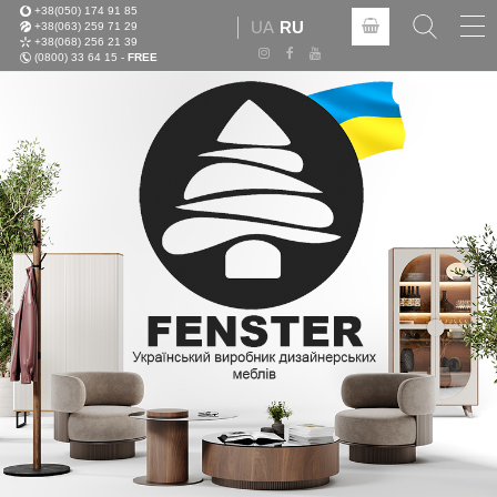
+38(050) 174 91 85
Tog
UA
RU
+38(063) 259 71 29
nav
+38(068) 256 21 39
(0800) 33 64 15 -
FREE