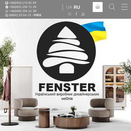
+38(050) 174 91 85
Tog
UA
RU
+38(063) 259 71 29
nav
+38(068) 256 21 39
(0800) 33 64 15 -
FREE