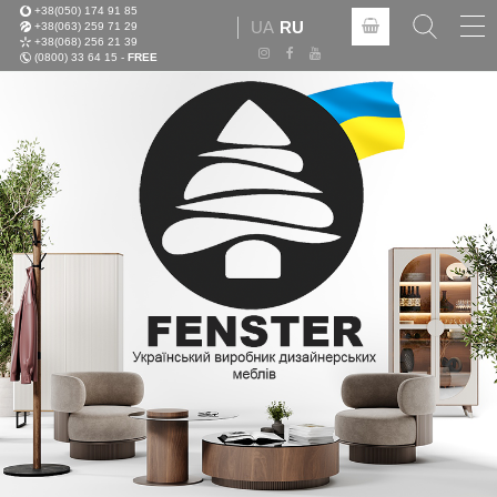
+38(050) 174 91 85
Tog
UA
RU
+38(063) 259 71 29
nav
+38(068) 256 21 39
(0800) 33 64 15 -
FREE