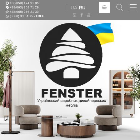
+38(050) 174 91 85
Tog
UA
RU
+38(063) 259 71 29
nav
+38(068) 256 21 39
(0800) 33 64 15 -
FREE