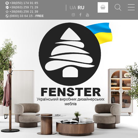
+38(050) 174 91 85
Tog
UA
RU
+38(063) 259 71 29
nav
+38(068) 256 21 39
(0800) 33 64 15 -
FREE