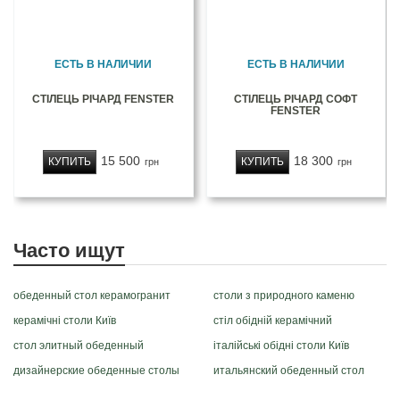
ЕСТЬ В НАЛИЧИИ
ЕСТЬ В НАЛИЧИИ
СТІЛЕЦЬ РІЧАРД FENSTER
СТІЛЕЦЬ РІЧАРД СОФТ
FENSTER
15 500
18 300
КУПИТЬ
КУПИТЬ
грн
грн
Часто ищут
обеденный стол керамогранит
столи з природного каменю
керамічні столи Київ
стіл обідній керамічний
стол элитный обеденный
італійські обідні столи Київ
дизайнерские обеденные столы
итальянский обеденный стол