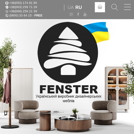
+38(050) 174 91 85
Tog
UA
RU
+38(063) 259 71 29
nav
+38(068) 256 21 39
(0800) 33 64 15 -
FREE