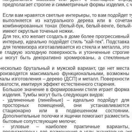
предполагает строгие и симметричные формы изделия, с ч
Если вам нравятся светлые интерьеры, то вам подойдет т
выполняется из натурального дерева или в сочет
комбинированных тонах (белый-бук, белый-венге, белый-д
имеют округлые точеные ножки.
Для тех, кто желает создать в доме более прогрессивный
интерьер, идеально подойдет стиль “хай-тек”. Подставка
для телевизора изготавливается из стекла и металла, это
е гладкую холодную поверхность и утонченные строгие
ы могут быть декоративно хромированы, а стеклянные
несколько брутальный и мужской вариант, где нет места
производятся максимально функциональными, возможны
иалы изготовления – дерево (ДСП) и металл. Поверхности
ватости, имитируя эффект естественного старения.
Большое значение в формировании стиля играет форма
изделия. Тумбы могут быть следующих видов:
- удлиненные (линейные) – идеально подойдут для
просторных помещений, они устанавливаются
стационарно или в подвешенном состоянии.
Дополнительные полочки и ящички помогают разместить
бытовые сопутствующие мелочи;
- угловые – наиболее практичные варианты,
предусмотрены для размещения в углу, значительно эко