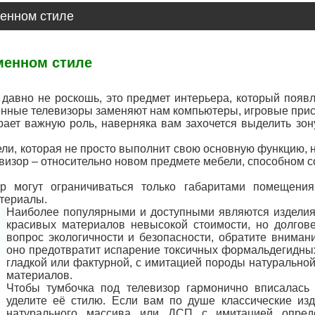
менном стиле
менном стиле
 давно не роскошь, это предмет интерьера, который появ
нные телевизоры заменяют нам компьютеры, игровые прист
ет важную роль, наверняка вам захочется выделить зону
ели, которая не просто выполнит свою основную функцию, н
евизор – относительно новом предмете мебели, способном 
р могут ограничиваться только габаритами помещени
териалы.
Наиболее популярными и доступными являются изделия
красивых материалов невысокой стоимости, но долгов
вопрос экологичности и безопасности, обратите внима
оно предотвратит испарение токсичных формальдегидных
гладкой или фактурной, с имитацией породы натуральной
материалов.
Чтобы тумбочка под телевизор гармонично вписалась
уделите её стилю. Если вам по душе классические из
натурального массива или ДСП с имитацией опред