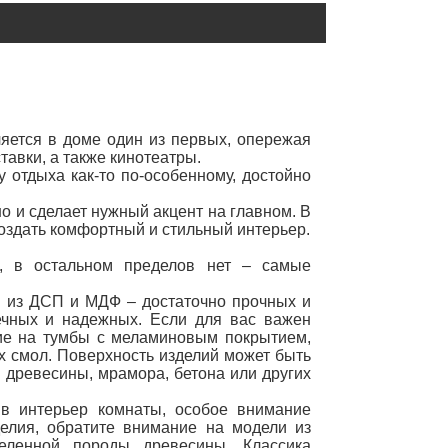
ляется в доме один из первых, опережая
авки, а также кинотеатры.
 отдыха как-то по-особенному, достойно
о и сделает нужный акцент на главном. В
создать комфортный и стильный интерьер.
я, в остальном пределов нет – самые
 из ДСП и МДФ – достаточно прочных и
ечных и надежных. Если для вас важен
ние на тумбы с меламиновым покрытием,
 смол. Поверхность изделий может быть
 древесины, мрамора, бетона или других
 в интерьер комнаты, особое внимание
делия, обратите внимание на модели из
еленной породы древесины. Классика