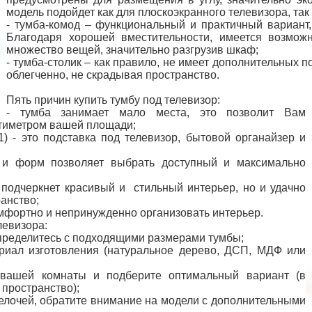
модель подойдет как для плоскоэкранного телевизора, так
- тумба-комод – функциональный и практичный вариант,
Благодаря хорошей вместительности, имеется возможн
множество вещей, значительно разгрузив шкаф;
- тумба-столик – как правило, не имеет дополнительных п
облегченно, не скрадывая пространство.
Пять причин купить тумбу под телевизор:
- тумба занимает мало места, это позволит Вам
тиметром вашей площади;
1) - это подставка под телевизор, бытовой органайзер и
в и форм позволяет выбрать доступный и максимально
 подчеркнет красивый и стильный интерьер, но и удачно
ранство;
омфортно и непринужденно организовать интерьер.
левизора:
определитесь с подходящими размерами тумбы;
риал изготовления (натуральное дерево, ДСП, МДФ или
 вашей комнаты и подберите оптимальный вариант (в
пространство);
мелочей, обратите внимание на модели с дополнительными