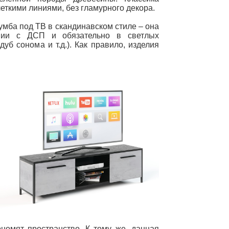
еткими линиями, без гламурного декора.
умба под ТВ в скандинавском стиле – она
ании с ДСП и обязательно в светлых
уб сонома и т.д.). Как правило, изделия
номят пространство. К тому же, данная