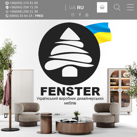
+38(050) 174 91 85
Tog
UA
RU
+38(063) 259 71 29
nav
+38(068) 256 21 39
(0800) 33 64 15 -
FREE