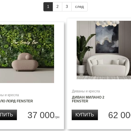
1
2
3
след
Диваны и кресла
ны и кресла
ДИВАН МИЛАНО 2
ЛО ЛОРД FENSTER
FENSTER
37 000
62 00
УПИТЬ
КУПИТЬ
грн