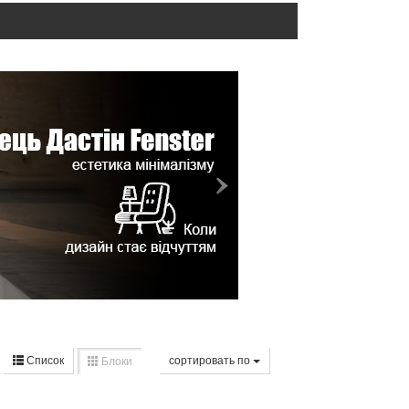
Список
cортировать по
Блоки