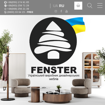
+38(050) 174 91 85
Tog
UA
RU
+38(063) 259 71 29
nav
+38(068) 256 21 39
(0800) 33 64 15 -
FREE