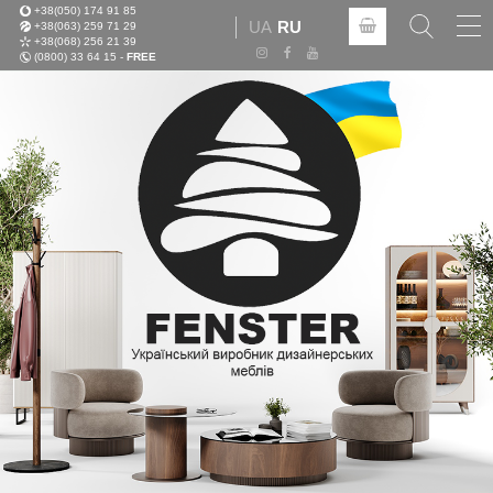
+38(050) 174 91 85
Tog
UA
RU
+38(063) 259 71 29
nav
+38(068) 256 21 39
(0800) 33 64 15 -
FREE