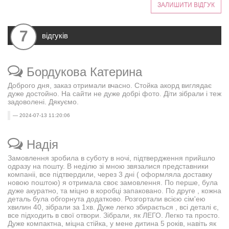
ЗАЛИШИТИ ВІДГУК
7
відгуків
Бордукова Катерина
Доброго дня, заказ отримали вчасно. Стойка акорд виглядає
дуже достойно. На сайти не дуже добрі фото. Діти зібрали і теж
задоволені. Дякуємо.
2024-07-13 11:20:06
Надія
Замовлення зробила в суботу в ночі, підтвердження прийшло
одразу на пошту. В неділю зі мною звязалися представники
компаніі, все підтвердили, через 3 дні ( оформляла доставку
новою поштою) я отримала своє замовлення. По перше, була
дуже акуратно, та міцно в коробці запаковано. По друге , кожна
деталь була обгорнута додатково. Розгортали всією сім'ею
хвилин 40, зібрали за 1хв. Дуже легко збирається , всі деталі є,
все підходить в свої отвори. Зібрали, як ЛЕГО. Легко та просто.
Дуже компактна, міцна стійка, у мене дитина 5 років, навіть як