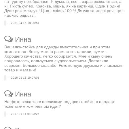
на турніку погойдалася. Я думала, все... зараз розвалиться, а
ні. Якість супер. Красива, міцна, як на картинці. Один в один!
Дуже рекомендую! Ціна - якість 100 % Дякую за якісні речі, це в
нас час рідкість .
2021-04-16 18:00:51
Инна
Вешалка-стойка для одежды вместительная и при этом
компактная. Внизу можно разместить тапочки, сумки...
Хорошего качества, легко собирается. Мне и сыну очень
понравилась, пользуемся с удовольствием. Доставили
вовремя. Большое спасибо! Рекомендую друзьям и знакомым
товар и магазин!
2018-01-13 19:07:08
Инна
На фото вешалка с плечиками под цвет стойки, в продаже
тоже таким комплектом идет?
2017-01-11 01:23:26