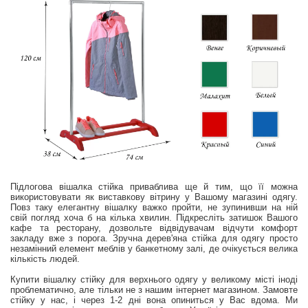
Підлогова вішалка стійка приваблива ще й тим, що її можна
використовувати як виставкову вітрину у Вашому магазині одягу.
Повз таку елегантну вішалку важко пройти, не зупинивши на ній
свій погляд хоча б на кілька хвилин. Підкресліть затишок Вашого
кафе та ресторану, дозвольте відвідувачам відчути комфорт
закладу вже з порога. Зручна дерев'яна стійка для одягу просто
незамінний елемент меблів у банкетному залі, де очікується велика
кількість людей.
Купити вішалку стійку для верхнього одягу у великому місті іноді
проблематично, але тільки не з нашим інтернет магазином. Замовте
стійку у нас, і через 1-2 дні вона опиниться у Вас вдома. Ми