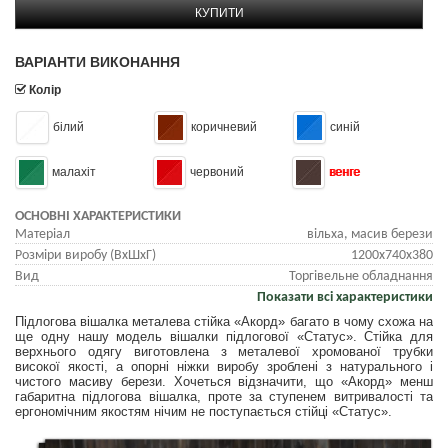
КУПИТИ
ВАРІАНТИ ВИКОНАННЯ
Колір
білий
коричневий
синій
малахіт
червоний
венге
ОСНОВНІ ХАРАКТЕРИСТИКИ
Матеріал
вільха, масив берези
Розміри виробу (ВхШхГ)
1200x740x380
Вид
Торгівельне обладнання
Показати всі характеристики
Підлогова вішалка металева стійка «Акорд» багато в чому схожа на
ще одну нашу модель вішалки підлогової «Статус». Стійка для
верхнього одягу виготовлена ​​з металевої хромованої трубки
високої якості, а опорні ніжки виробу зроблені з натурального і
чистого масиву берези. Хочеться відзначити, що «Акорд» менш
габаритна підлогова вішалка, проте за ступенем витривалості та
ергономічним якостям нічим не поступається стійці «Статус».