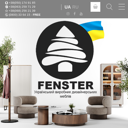
+38(050) 174 91 85
Tog
UA
RU
+38(063) 259 71 29
nav
+38(068) 256 21 39
(0800) 33 64 15 -
FREE