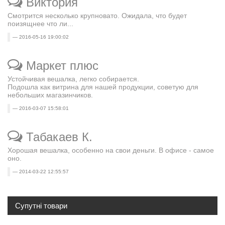
Виктория
Смотрится несколько крупновато. Ожидала, что будет
поизящнее что ли...
2016-05-16 19:00:02
Маркет плюс
Устойчивая вешалка, легко собирается.
Подошла как витрина для нашей продукции, советую для
небольших магазинчиков.
2016-03-07 15:58:01
Табакаев К.
Хорошая вешалка, особенно на свои деньги. В офисе - самое
оно.
2014-03-22 12:55:57
Супутні товари