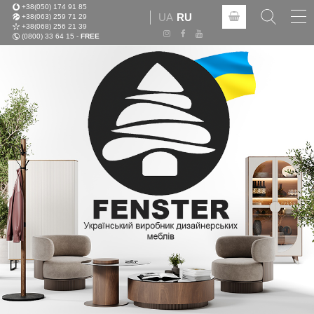
+38(050) 174 91 85
Tog
UA
RU
+38(063) 259 71 29
nav
+38(068) 256 21 39
(0800) 33 64 15 -
FREE