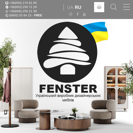
+38(050) 174 91 85
Tog
UA
RU
+38(063) 259 71 29
nav
+38(068) 256 21 39
(0800) 33 64 15 -
FREE