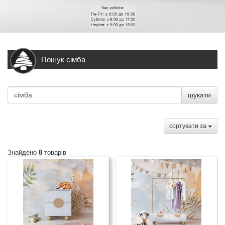
Пошук сімба
шукати
сортувати за
Знайдено
8
товарів