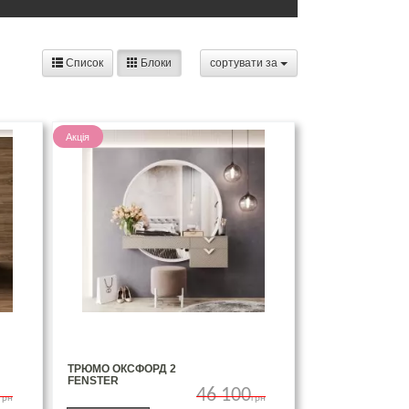
Список
Блоки
сортувати за
Акція
ТРЮМО ОКСФОРД 2
FENSTER
46 100
грн
грн