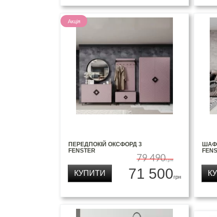
Акція
ПЕРЕДПОКІЙ ОКСФОРД 3
ШАФ
FENSTER
FEN
79 490
грн
71 500
КУПИТИ
К
грн