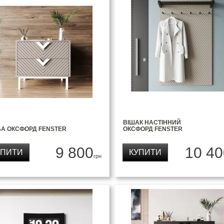
ВІШАК НАСТІННИЙ
БА ОКСФОРД FENSTER
ОКСФОРД FENSTER
9 800
10 40
УПИТИ
КУПИТИ
грн