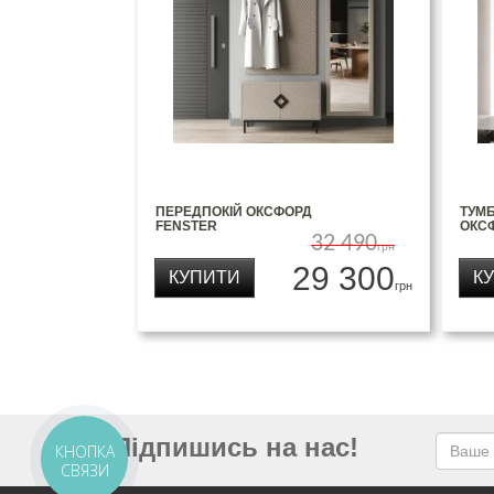
ПЕРЕДПОКІЙ ОКСФОРД
ТУМБ
FENSTER
ОКСФ
32 490
грн
29 300
КУПИТИ
К
грн
Підпишись на нас!
КНОПКА
СВЯЗИ