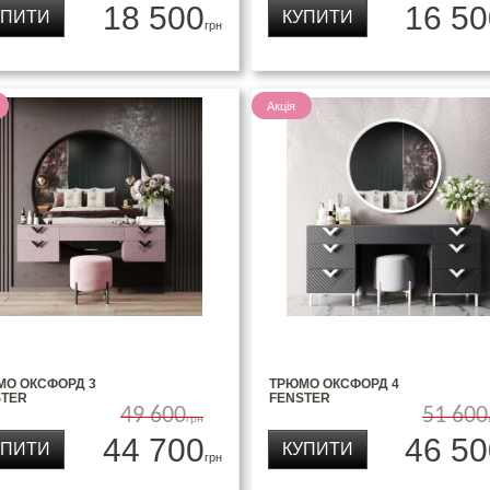
18 500
16 50
УПИТИ
КУПИТИ
грн
Акція
МО ОКСФОРД 3
ТРЮМО ОКСФОРД 4
STER
FENSTER
49 600
51 600
грн
44 700
46 50
УПИТИ
КУПИТИ
грн