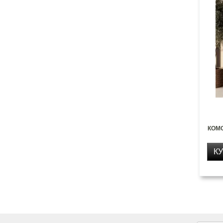
КОМ
К